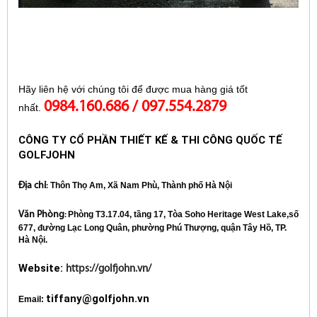
Hãy liên hệ với chúng tôi để được mua hàng giá tốt 
0984.160.686 / 097.554.2879
nhất. 
CÔNG TY CỔ PHẦN THIẾT KẾ & THI CÔNG QUỐC TẾ 
GOLFJOHN                     
Địa chỉ
Thôn Thọ Am, Xã Nam Phù, Thành phố Hà Nội   
:
Văn Phòng
 Phòng T3.17.04, tầng 17, Tòa Soho Heritage West Lake,số 
:
677, đường Lạc Long Quân, phường Phú Thượng, quận Tây Hồ, TP. 
Hà Nội. 
Website:
https://golfjohn.vn/
tiffany@golfjohn.vn
Email: 