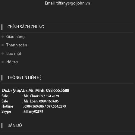
Email: tiffany@goljohn.vn
CHÍNH SÁCH CHUNG
Giao hàng
Thanh toán
Bảo mật
Hỗ trợ
THÔNG TIN LIÊN HỆ
Quản lý dự án
: Ms. Minh: 098.666.5688
Sale : Ms. Châu: 097.554.2879
Sale : Ms. Loan: 0984.160.686
Hotline : 0984.160.686 / 097.554.2879
Skype : tiffany02879
BẢN ĐỒ