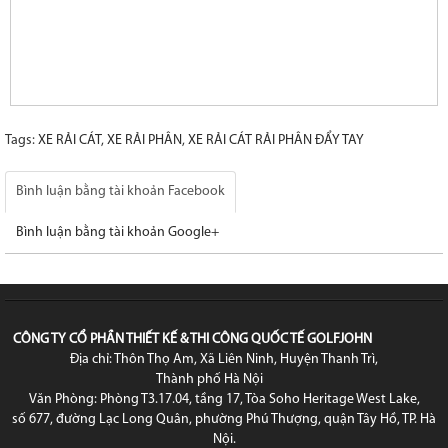
Tags:
XE RẢI CÁT
,
XE RẢI PHÂN
,
XE RẢI CÁT RẢI PHÂN ĐẨY TAY
Bình luận bằng tài khoản Facebook
Bình luận bằng tài khoản Google+
CÔNG TY CỔ PHẦN THIẾT KẾ & THI CÔNG QUỐC TẾ GOLFJOHN
Địa chỉ: Thôn Thọ Am, Xã Liên Ninh, Huyện Thanh Trì,
Thành phố Hà Nội
Văn Phòng: Phòng T3.17.04, tầng 17, Tòa Soho Heritage West Lake,
số 677, đường Lạc Long Quân, phường Phú Thượng, quận Tây Hồ, TP. Hà
Nội.