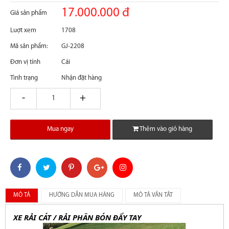
17.000.000 đ
Giá sản phẩm
Luợt xem
1708
Mã sản phẩm:
GJ-2208
Đơn vị tính
Cái
Tình trạng
Nhận đặt hàng
giam
tang
Mua ngay
Thêm vào giỏ hàng
MÔ TẢ
HƯỚNG DẪN MUA HÀNG
MÔ TẢ VẮN TẮT
XE RẢI CÁT / RẢI PHÂN BÓN ĐẨY TAY