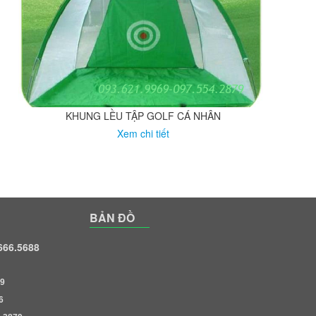
KHUNG LỀU TẬP GOLF CÁ NHÂN
Xem chi tiết
BẢN ĐỒ
.666.5688
9
6