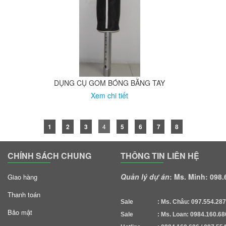
​DỤNG CỤ GOM BÓNG BẰNG TAY
Xem chi tiết
1
2
3
4
5
6
7
8
CHÍNH SÁCH CHUNG
THÔNG TIN LIÊN HỆ
Quản lý dự án
: Ms. Minh: 098
Giao hàng
Thanh toán
Sale : Ms. Châu: 097.554.287
Bảo mật
Sale : Ms. Loan: 0984.160.68