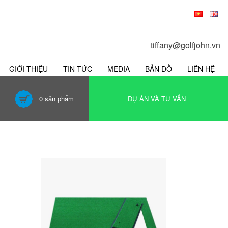
tiffany@golfjohn.vn
GIỚI THIỆU
TIN TỨC
MEDIA
BẢN ĐỒ
LIÊN HỆ
0
sản phẩm
DỰ ÁN VÀ TƯ VẤN