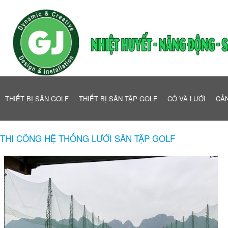
THIẾT BỊ SÂN GOLF
THIẾT BỊ SÂN TẬP GOLF
CỎ VÀ LƯỚI
CẢN
THI CÔNG HỆ THỐNG LƯỚI SÂN TẬP GOLF