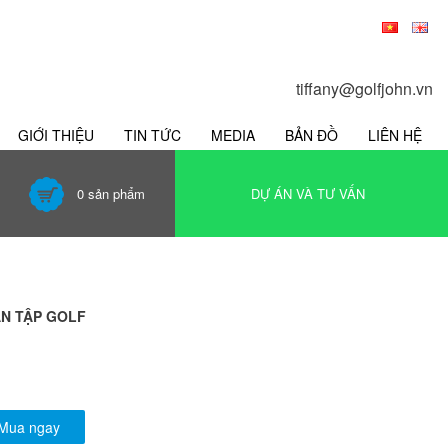
tiffany@golfjohn.vn
GIỚI THIỆU
TIN TỨC
MEDIA
BẢN ĐỒ
LIÊN HỆ
0
sản phẩm
DỰ ÁN VÀ TƯ VẤN
ÂN TẬP GOLF
Mua ngay