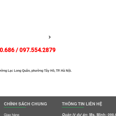
0.686 / 097.554.2879
GOLFJOHN
đường Lạc Long Quân, phường Tây Hồ, TP. Hà Nội.
CHÍNH SÁCH CHUNG
THÔNG TIN LIÊN HỆ
Quản lý dự án
: Ms. Minh: 098
Giao hàng