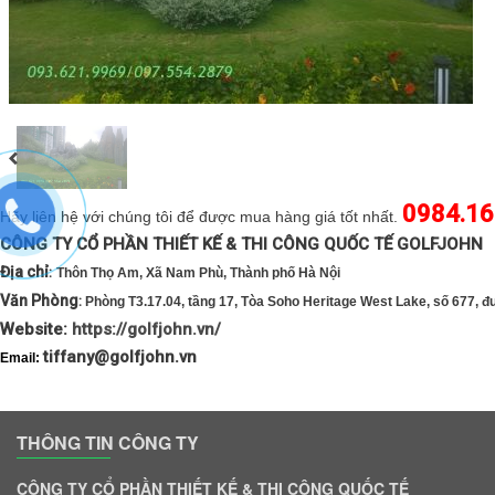
0984.16
Hãy liên hệ với chúng tôi để được mua hàng giá tốt nhất.
CÔNG TY CỔ PHẦN THIẾT KẾ & THI CÔNG QUỐC TẾ 
Địa chỉ
:
Thôn Thọ Am, Xã Nam Phù, Thành phố Hà Nội
Văn Phòng
:
Phòng T3.17.04, tầng 17, Tòa Soho Heritage West Lake, số 677, 
Website:
https://golfjohn.vn/
tiffany@golfjohn.vn
Email:
THÔNG TIN CÔNG TY
CÔNG TY CỔ PHẦN THIẾT KẾ & THI CÔNG QUỐC TẾ