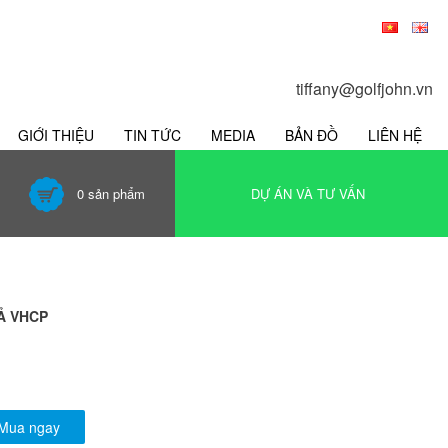
tiffany@golfjohn.vn
GIỚI THIỆU
TIN TỨC
MEDIA
BẢN ĐỒ
LIÊN HỆ
0
sản phẩm
DỰ ÁN VÀ TƯ VẤN
Ả VHCP
Mua ngay