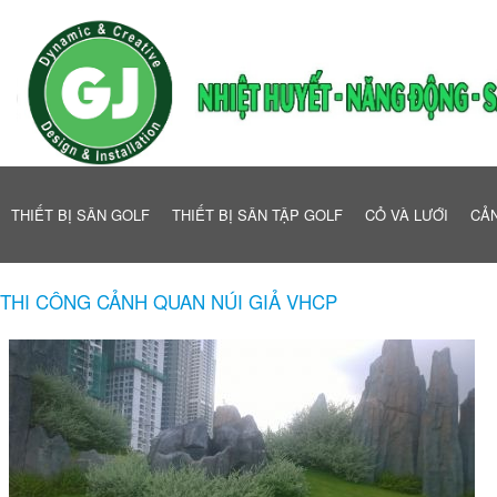
THIẾT BỊ SÂN GOLF
THIẾT BỊ SÂN TẬP GOLF
CỎ VÀ LƯỚI
CẢN
THI CÔNG CẢNH QUAN NÚI GIẢ VHCP