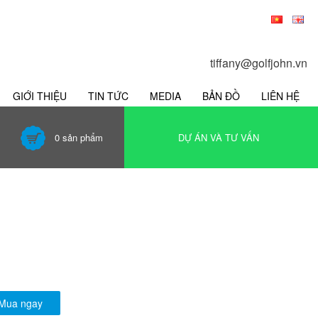
tiffany@golfjohn.vn
GIỚI THIỆU
TIN TỨC
MEDIA
BẢN ĐỒ
LIÊN HỆ
0
sản phẩm
DỰ ÁN VÀ TƯ VẤN
Mua ngay