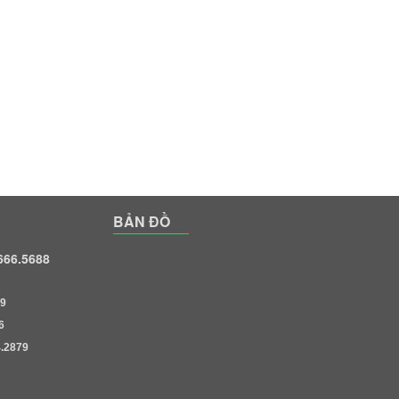
BẢN ĐỒ
.666.5688
9
6
.2879