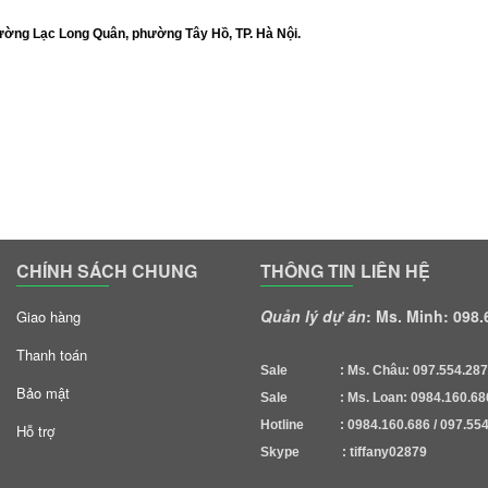
đường Lạc Long Quân, phường Tây Hồ, TP. Hà Nội. 
CHÍNH SÁCH CHUNG
THÔNG TIN LIÊN HỆ
Quản lý dự án
: Ms. Minh: 098
Giao hàng
Thanh toán
Sale : Ms. Châu: 097.554.287
Bảo mật
Sale : Ms. Loan: 0984.160.68
Hotline : 0984.160.686 / 097.554
Hỗ trợ
Skype : tiffany02879