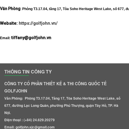
Văn Phòng
:
 Phòng T3.17.04, tầng 17, Tòa Soho Heritage West Lake, số 677, 
Website:
https://golfjohn.vn/
tiffany@golfjohn.vn
Email: 
THÔNG TIN CÔNG TY
CÔNG TY CỔ PHẦN THIẾT KẾ & THI CÔNG QUỐC TẾ
GOLFJOHN
Văn Phòng: Phòng T3.17.04, Tầng 17, Tòa Soho Heritage West Lake, số
677, đường Lạc Long Quân, phường Phú Thượng, quận Tây Hồ, TP. Hà
Nội.
Điện thoại : (+84) 24.629.20279
Email: golfjohn.sjc@gmail.com