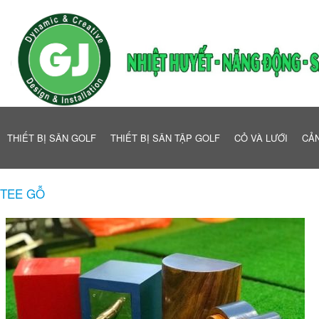
THIẾT BỊ SÂN GOLF
THIẾT BỊ SÂN TẬP GOLF
CỎ VÀ LƯỚI
CẢN
TEE GỖ