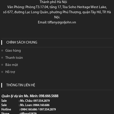
Thành phố Hà Nội
Văn Phòng: Phòng T3.17.04, tầng 17, Tòa Soho Heritage West Lake,
số 677, đường Lạc Long Quân, phường Phú Thượng, quận Tây Hồ, TP. Hà
Nội.
Email: tiffany@goljohn.vn
CHÍNH SÁCH CHUNG
Giao hàng
Thanh toán
Bảo mật
Hỗ trợ
THÔNG TIN LIÊN HỆ
Quản lý dự án
: Ms. Minh: 098.666.5688
Sale : Ms. Châu: 097.554.2879
Sale : Ms. Loan: 0984.160.686
Hotline : 0984.160.686 / 097.554.2879