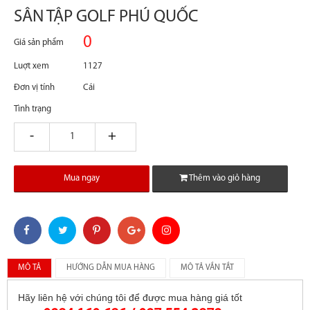
SÂN TẬP GOLF PHÚ QUỐC
0
Giá sản phẩm
Luợt xem
1127
Đơn vị tính
Cái
Tình trạng
giam
tang
Mua ngay
Thêm vào giỏ hàng
MÔ TẢ
HƯỚNG DẪN MUA HÀNG
MÔ TẢ VẮN TẮT
Hãy liên hệ với chúng tôi để được mua hàng giá tốt