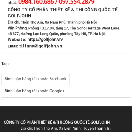
0984.160.686 / 097.554.2879
nhất.
CÔNG TY CỔ PHẦN THIẾT KẾ & THI CÔNG QUỐC TẾ
GOLFJOHN
Địa chỉ
Thôn Thọ Am, Xã Nam Phù, Thành phố Hà Nội
:
Văn Phòng
Phòng T3.17.04, tầng 17, Tòa Soho Heritage West Lake,
:
số 677, đường Lạc Long Quân, phường Tây Hồ, TP. Hà Nội.
Website:
https://golfjohn.vn/
tiffany@golfjohn.vn
Email:
Tags:
Bình luận bằng tài khoản Facebook
Bình luận bằng tài khoản Google+
CÔNG TY CỔ PHẦN THIẾT KẾ & THI CÔNG QUỐC TẾ GOLFJOHN
Địa chỉ: Thôn Thọ Am, Xã Liên Ninh, Huyện Thanh Trì,