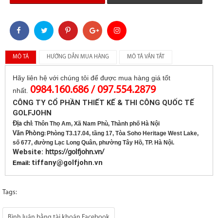
MÔ TẢ
HƯỚNG DẪN MUA HÀNG
MÔ TẢ VẮN TẮT
Hãy liên hệ với chúng tôi để được mua hàng giá tốt
0984.160.686 / 097.554.2879
nhất.
CÔNG TY CỔ PHẦN THIẾT KẾ & THI CÔNG QUỐC TẾ
GOLFJOHN
Địa chỉ
Thôn Thọ Am, Xã Nam Phù, Thành phố Hà Nội
:
Văn Phòng
Phòng T3.17.04, tầng 17, Tòa Soho Heritage West Lake,
:
số 677, đường Lạc Long Quân, phường Tây Hồ, TP. Hà Nội.
Website:
https://golfjohn.vn/
tiffany@golfjohn.vn
Email:
Tags:
Bình luận bằng tài khoản Facebook