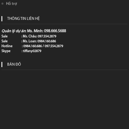
Hỗ trợ
THÔNG TIN LIÊN HỆ
Quản lý dự án
: Ms. Minh: 098.666.5688
Sale : Ms. Châu: 097.554.2879
Sale : Ms. Loan: 0984.160.686
Hotline : 0984.160.686 / 097.554.2879
Skype : tiffany02879
BẢN ĐỒ