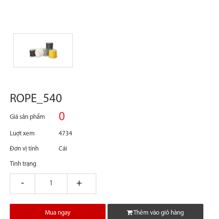
ROPE_540
0
Giá sản phẩm
Luợt xem
4734
Đơn vị tính
Cái
Tình trạng
giam
tang
Mua ngay
Thêm vào giỏ hàng