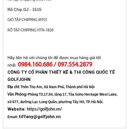
Rổ Chip GJ - 1515
GIỎ TẬP CHIPPING MT01
RỔ TẬP CHIPPING HTN-1826
Hãy liên hệ với chúng tôi để được mua hàng giá tốt
0984.160.686 / 097.554.2879
nhất.
CÔNG TY CỔ PHẦN THIẾT KẾ & THI CÔNG QUỐC TẾ
GOLFJOHN
Địa chỉ
Thôn Thọ Am, Xã Nam Phù, Thành phố Hà Nội
:
Văn Phòng
Phòng T3.17.04, tầng 17, Tòa Soho Heritage West Lake,
:
số 677, đường Lạc Long Quân, phường Tây Hồ, TP. Hà Nội.
Website:
https://golfjohn.vn/
tiffany@golfjohn.vn
Email: