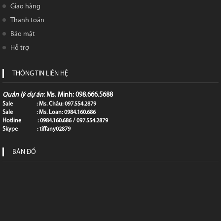
Giao hàng
Thanh toán
Bảo mật
Hỗ trợ
THÔNG TIN LIÊN HỆ
Quản lý dự án
: Ms. Minh: 098.666.5688
Sale : Ms. Châu: 097.554.2879
Sale : Ms. Loan: 0984.160.686
Hotline : 0984.160.686 / 097.554.2879
Skype : tiffany02879
BẢN ĐỒ