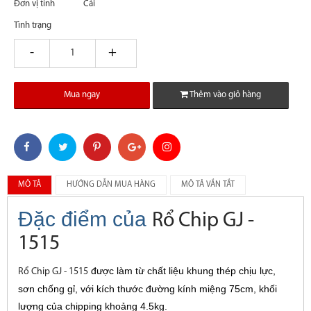
Đơn vị tính
Cái
Tình trạng
giam
tang
Mua ngay
Thêm vào giỏ hàng
MÔ TẢ
HƯỚNG DẪN MUA HÀNG
MÔ TẢ VẮN TẮT
Đặc điểm của
Rổ Chip GJ -
1515
được làm từ chất liệu khung thép chịu lực,
Rổ Chip GJ - 1515
sơn chống gỉ, với kích thước đường kính miệng 75cm, khối
lượng của chipping khoảng 4.5kg.