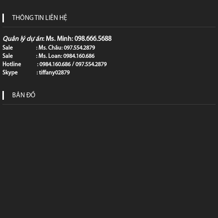
THÔNG TIN LIÊN HỆ
Quản lý dự án
: Ms. Minh: 098.666.5688
Sale : Ms. Châu: 097.554.2879
Sale : Ms. Loan: 0984.160.686
Hotline : 0984.160.686 / 097.554.2879
Skype : tiffany02879
BẢN ĐỒ