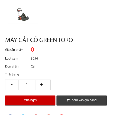
MÁY CẮT CỎ GREEN TORO
0
Giá sản phẩm
Luợt xem
3054
Đơn vị tính
Cái
Tình trạng
giam
tang
Mua ngay
Thêm vào giỏ hàng