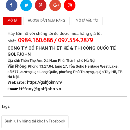
MÔ TẢ
HƯỚNG DẪN MUA HÀNG
MÔ TẢ VẮN TẮT
Hãy liên hệ với chúng tôi để được mua hàng giá tốt
0984.160.686 / 097.554.2879
nhất.
CÔNG TY CỔ PHẦN THIẾT KẾ & THI CÔNG QUỐC TẾ
GOLFJOHN
Địa chỉ
Thôn Thọ Am, Xã Nam Phù, Thành phố Hà Nội
:
Văn Phòng
Phòng T3.17.04, tầng 17, Tòa Soho Heritage West Lake,
:
số 677, đường Lạc Long Quân, phường Phú Thượng, quận Tây Hồ, TP.
Hà Nội.
Website:
https://golfjohn.vn/
tiffany@golfjohn.vn
Email:
Tags:
Bình luận bằng tài khoản Facebook