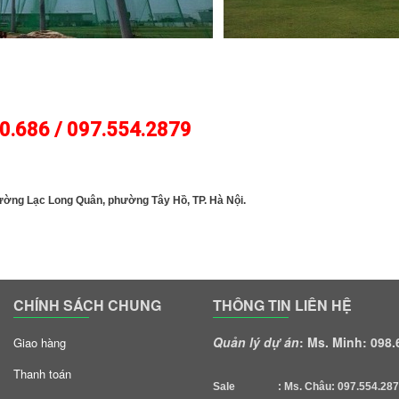
0.686 / 097.554.2879
GOLFJOHN
đường Lạc Long Quân, phường Tây Hồ, TP. Hà Nội.
CHÍNH SÁCH CHUNG
THÔNG TIN LIÊN HỆ
Quản lý dự án
: Ms. Minh: 098
Giao hàng
Thanh toán
Sale : Ms. Châu: 097.554.287