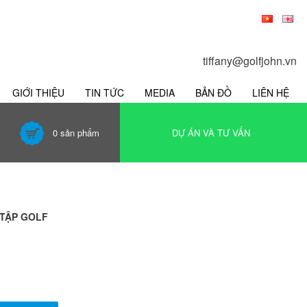
tiffany@golfjohn.vn
GIỚI THIỆU
TIN TỨC
MEDIA
BẢN ĐỒ
LIÊN HỆ
0
sản phẩm
DỰ ÁN VÀ TƯ VẤN
 TẬP GOLF