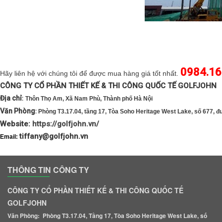
0984.16
Hãy liên hệ với chúng tôi để được mua hàng giá tốt nhất.
CÔNG TY CỔ PHẦN THIẾT KẾ & THI CÔNG QUỐC TẾ 
Địa chỉ
:
Thôn Thọ Am, Xã Nam Phù, Thành phố Hà Nội
Văn Phòng
:
Phòng T3.17.04, tầng 17, Tòa Soho Heritage West Lake, số 677, 
Website:
https://golfjohn.vn/
tiffany@golfjohn.vn
Email:
THÔNG TIN CÔNG TY
CÔNG TY CỔ PHẦN THIẾT KẾ & THI CÔNG QUỐC TẾ
GOLFJOHN
Văn Phòng: Phòng T3.17.04, Tầng 17, Tòa Soho Heritage West Lake, số