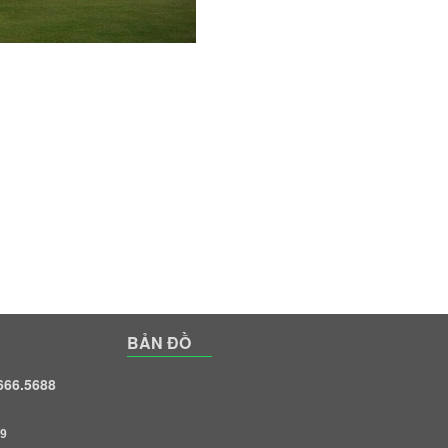
BẢN ĐỒ
.666.5688
9