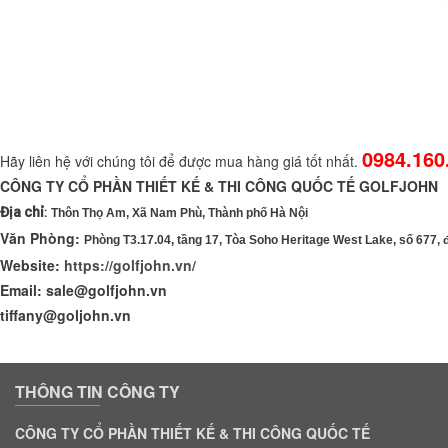
0984.160
Hãy liên hệ với chúng tôi để được mua hàng giá tốt nhất.
CÔNG TY CỔ PHẦN THIẾT KẾ & THI CÔNG QUỐC TẾ 
Địa chỉ
:
Thôn Thọ Am, Xã Nam Phù, Thành phố Hà Nội
Văn Phòng:
Phòng T3.17.04, tầng 17, Tòa Soho Heritage West Lake, số 677,
Website:
https://golfjohn.vn/
Email: sale@golfjohn.vn
tiffany@goljohn.vn
THÔNG TIN CÔNG TY
CÔNG TY CỔ PHẦN THIẾT KẾ & THI CÔNG QUỐC TẾ