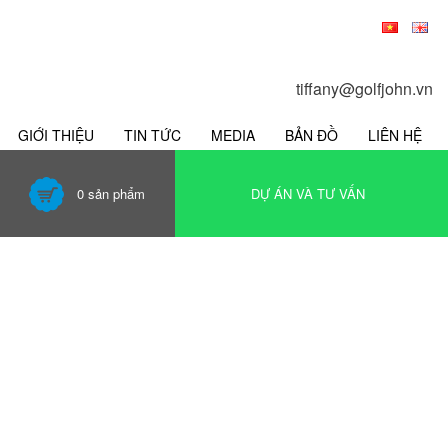
tiffany@golfjohn.vn
GIỚI THIỆU
TIN TỨC
MEDIA
BẢN ĐỒ
LIÊN HỆ
0
sản phẩm
DỰ ÁN VÀ TƯ VẤN