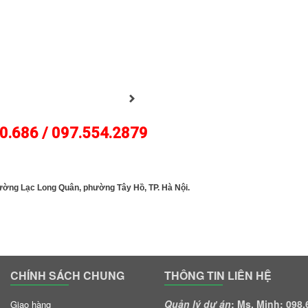
0.686 / 097.554.2879
GOLFJOHN
đường Lạc Long Quân, phường Tây Hồ, TP. Hà Nội.
CHÍNH SÁCH CHUNG
THÔNG TIN LIÊN HỆ
Quản lý dự án
: Ms. Minh: 098
Giao hàng