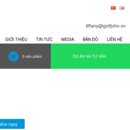
tiffany@golfjohn.vn
GIỚI THIỆU
TIN TỨC
MEDIA
BẢN ĐỒ
LIÊN HỆ
0
sản phẩm
DỰ ÁN VÀ TƯ VẤN
Mua ngay