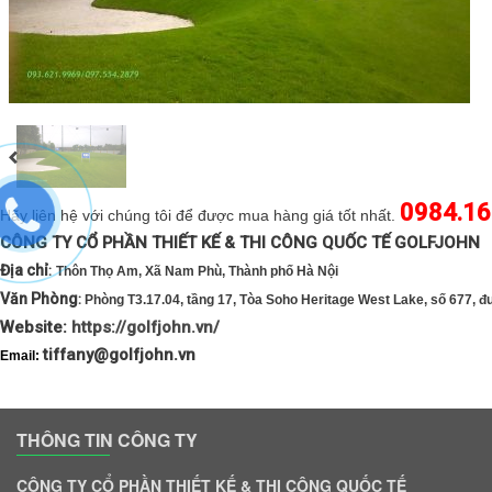
0984.16
Hãy liên hệ với chúng tôi để được mua hàng giá tốt nhất.
CÔNG TY CỔ PHẦN THIẾT KẾ & THI CÔNG QUỐC TẾ 
Địa chỉ
:
Thôn Thọ Am, Xã Nam Phù, Thành phố Hà Nội
Văn Phòng
:
Phòng T3.17.04, tầng 17, Tòa Soho Heritage West Lake, số 677, 
Website:
https://golfjohn.vn/
tiffany@golfjohn.vn
Email:
THÔNG TIN CÔNG TY
CÔNG TY CỔ PHẦN THIẾT KẾ & THI CÔNG QUỐC TẾ