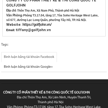
CÔNG TY CỔ PHẦN THIẾT KẾ & THI CÔNG QUỐC TẾ
GOLFJOHN
Địa chỉ
Thôn Thọ Am, Xã Nam Phù, Thành phố Hà Nội
:
Văn Phòng
Phòng T3.17.04, tầng 17, Tòa Soho Heritage West Lake,
:
số 677, đường Lạc Long Quân, phường Tây Hồ, TP. Hà Nội.
Website:
https://golfjohn.vn/
tiffany@golfjohn.vn
Email:
Tags:
Bình luận bằng tài khoản Facebook
Bình luận bằng tài khoản Google+
CÔNG TY CỔ PHẦN THIẾT KẾ & THI CÔNG QUỐC TẾ GOLFJOHN
Địa chỉ: Thôn Thọ Am, Xã Liên Ninh, Huyện Thanh Trì,
Thành phố Hà Nội
Văn Phòng: Phòng T3.17.04, tầng 17, Tòa Soho Heritage West Lake,