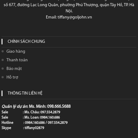
số 677, đường Lạc Long Quân, phường Phú Thượng, quận Tây Hồ, TP. Hà
Nội.
Email: tiffany@goljohn.vn
CHÍNH SÁCH CHUNG
Giao hàng
Thanh toán
Bảo mật
Hỗ trợ
THÔNG TIN LIÊN HỆ
Quản lý dự án
: Ms. Minh: 098.666.5688
Sale : Ms. Châu: 097.554.2879
Sale : Ms. Loan: 0984.160.686
Hotline : 0984.160.686 / 097.554.2879
Skype : tiffany02879