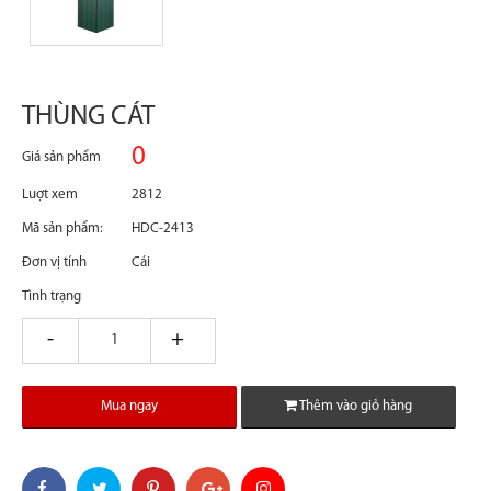
THÙNG CÁT
0
Giá sản phẩm
Luợt xem
2812
Mã sản phẩm:
HDC-2413
Đơn vị tính
Cái
Tình trạng
giam
tang
Mua ngay
Thêm vào giỏ hàng