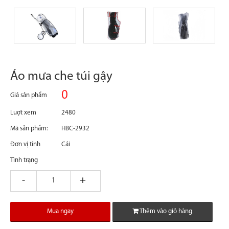
Áo mưa che túi gậy
0
Giá sản phẩm
Luợt xem
2480
Mã sản phẩm:
HBC-2932
Đơn vị tính
Cái
Tình trạng
giam
tang
Mua ngay
Thêm vào giỏ hàng