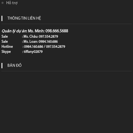
Hỗ trợ
THÔNG TIN LIÊN HỆ
Quản lý dự án
: Ms. Minh: 098.666.5688
Sale : Ms. Châu: 097.554.2879
Sale : Ms. Loan: 0984.160.686
Hotline : 0984.160.686 / 097.554.2879
Skype : tiffany02879
BẢN ĐỒ