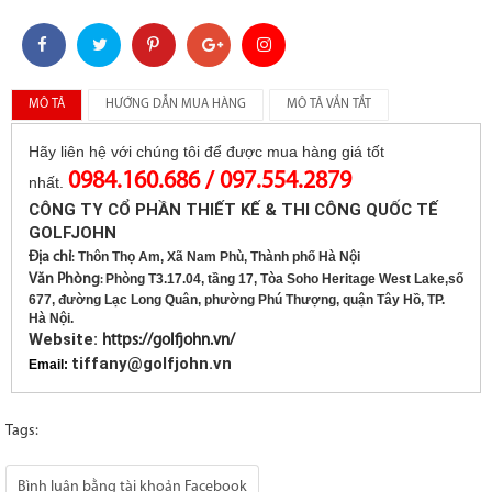
MÔ TẢ
HƯỚNG DẪN MUA HÀNG
MÔ TẢ VẮN TẮT
Hãy liên hệ với chúng tôi để được mua hàng giá tốt
0984.160.686 / 097.554.2879
nhất.
CÔNG TY CỔ PHẦN THIẾT KẾ & THI CÔNG QUỐC TẾ
GOLFJOHN
Địa chỉ
Thôn Thọ Am, Xã Nam Phù, Thành phố Hà Nội
:
Văn Phòng
Phòng T3.17.04, tầng 17, Tòa Soho Heritage West Lake,số
:
677, đường Lạc Long Quân, phường Phú Thượng, quận Tây Hồ, TP.
Hà Nội.
Website:
https://golfjohn.vn/
tiffany@golfjohn.vn
Email:
Tags:
Bình luận bằng tài khoản Facebook