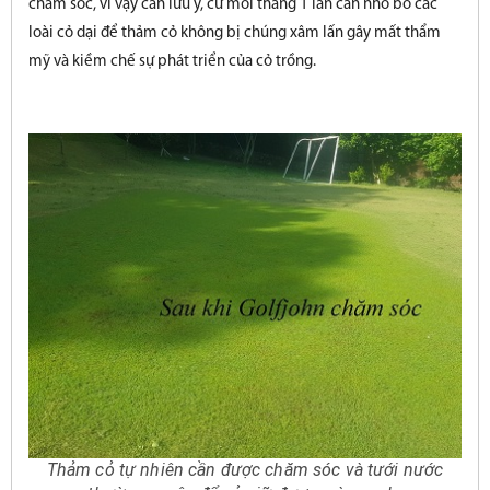
chăm sóc, vì vậy cần lưu ý, cứ mỗi tháng 1 lần cần nhổ bỏ các
loài cỏ dại để thảm cỏ không bị chúng xâm lấn gây mất thẩm
mỹ và kiềm chế sự phát triển của cỏ trồng.
Thảm cỏ tự nhiên cần được chăm sóc và tưới nước