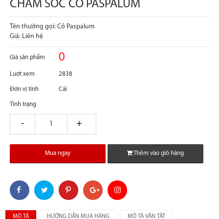
CHĂM SÓC CỎ PASPALUM
Tên thường gọi: Cỏ Paspalum
Giá: Liên hệ
0
Giá sản phẩm
Luợt xem
2838
Đơn vị tính
Cái
Tình trạng
giam
tang
Mua ngay
Thêm vào giỏ hàng
MÔ TẢ
HƯỚNG DẪN MUA HÀNG
MÔ TẢ VẮN TẮT