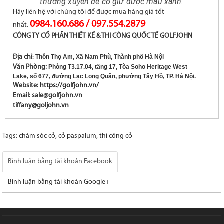
thường xuyên để cỏ giữ được màu xanh.
Hãy liên hệ với chúng tôi để được mua hàng giá tốt
0984.160.686 / 097.554.2879
nhất.
CÔNG TY CỔ PHẦN THIẾT KẾ & THI CÔNG QUỐC TẾ GOLFJOHN
Địa chỉ
Thôn Thọ Am, Xã Nam Phù, Thành phố Hà Nội
:
Văn Phòng:
Phòng T3.17.04, tầng 17, Tòa Soho Heritage West
Lake, số 677, đường Lạc Long Quân, phường Tây Hồ, TP. Hà Nội.
Website:
https://golfjohn.vn/
Email: sale@golfjohn.vn
tiffany@goljohn.vn
Tags:
chăm sóc cỏ
,
cỏ paspalum
,
thi công cỏ
Bình luận bằng tài khoản Facebook
Bình luận bằng tài khoản Google+