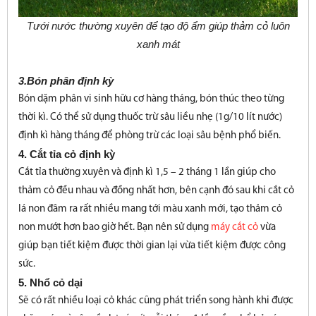
Tưới nước thường xuyên để tạo độ ẩm giúp thảm cỏ luôn
xanh mát
3.Bón phân định kỳ
Bón dặm phân vi sinh hữu cơ hàng tháng, bón thúc theo từng
thời kì. Có thể sử dụng thuốc trừ sâu liều nhẹ (1g/10 lít nước)
định kì hàng tháng để phòng trừ các loại sâu bệnh phổ biến.
4. Cắt tỉa cỏ định kỳ
Cắt tỉa thường xuyên và định kì 1,5 – 2 tháng 1 lần giúp cho
thảm cỏ đều nhau và đồng nhất hơn, bên cạnh đó sau khi cắt cỏ
lá non đâm ra rất nhiều mang tới màu xanh mới, tạo thảm cỏ
non mướt hơn bao giờ hết. Bạn nên sử dụng
máy cắt cỏ
vừa
giúp bạn tiết kiệm được thời gian lại vừa tiết kiệm được công
sức.
5. Nhổ cỏ dại
Sẽ có rất nhiều loại cỏ khác cũng phát triển song hành khi được